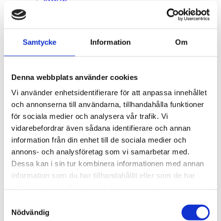
studentarbete
THE FOUR
biblisk ekonomi
Jesus.net
Samtycke
Information
Om
evangelisation
webshop
kontakt
jag önskar förbön
Denna webbplats använder cookies
Gatuevangelisation
Vi använder enhetsidentifierare för att anpassa innehållet
och annonserna till användarna, tillhandahålla funktioner
för sociala medier och analysera vår trafik. Vi
vidarebefordrar även sådana identifierare och annan
Vi brukar ofta vara på torg och sprida evangeliet, det gör vi genom
information från din enhet till de sociala medier och
att bjuda på kaffe och då blir det automatiskt samtal med människor.
annons- och analysföretag som vi samarbetar med.
agapesverige
Dessa kan i sin tur kombinera informationen med annan
information som du har tillhandahållit eller som de har
Varpholmsgränd 50
samlat in när du har använt deras tjänster.
126 47 Skärholmen
Sweden
Samtyckesval
Nödvändig
Tel: +46 (0)8-6030949