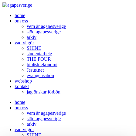
Skip
to
home
content
om oss
vem är agapesverige
stöd agapesverige
arkiv
vad vi gör
SHINE
studentarbete
THE FOUR
biblisk ekonomi
Jesus.net
evangelisation
webshop
kontakt
jag önskar förbön
home
om oss
vem är agapesverige
stöd agapesverige
arkiv
vad vi gör
SHINE