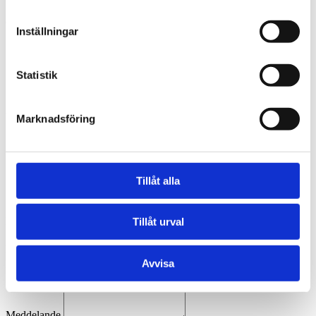
om oss
Inställningar
vem är agapesverige
vision
mission
Statistik
vad vi gör
utforska
Marknadsföring
webshop
stötta
förbön
Tillåt alla
arkiv
facebook
kontaktform
Tillåt urval
Namn
Avvisa
Email
Meddelande