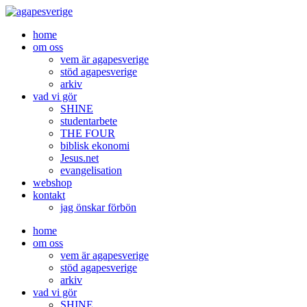
Skip
to
home
content
om oss
vem är agapesverige
stöd agapesverige
arkiv
vad vi gör
SHINE
studentarbete
THE FOUR
biblisk ekonomi
Jesus.net
evangelisation
webshop
kontakt
jag önskar förbön
home
om oss
vem är agapesverige
stöd agapesverige
arkiv
vad vi gör
SHINE