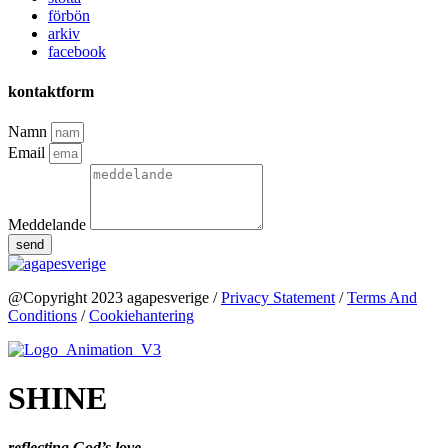
förbön
arkiv
facebook
kontaktform
Namn
Email
Meddelande
send
@Copyright 2023 agapesverige /
Privacy Statement
/
Terms And
Conditions
/
Cookiehantering
SHINE
reflecting God’s love