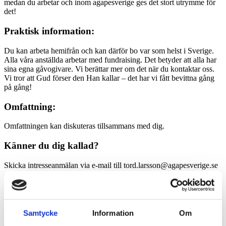
medan du arbetar och inom agapesverige ges det stort utrymme för
det!
Praktisk information:
Du kan arbeta hemifrån och kan därför bo var som helst i Sverige.
Alla våra anställda arbetar med fundraising. Det betyder att alla har
sina egna gåvogivare. Vi berättar mer om det när du kontaktar oss.
Vi tror att Gud förser den Han kallar – det har vi fått bevittna gång
på gång!
Omfattning:
Omfattningen kan diskuteras tillsammans med dig.
Känner du dig kallad?
Skicka intresseanmälan via e-mail till tord.larsson@agapesverige.se
eller ring 070 – 6650853 och berätta kort om dig själv.
—
Vi söker medarbetare till
Samtycke
Information
Om