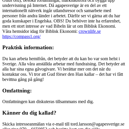
Guds ord), besöka församlingar, marknadsföra och bygga upp
undervisning på Internet. Då agapesverige är en del av ett
internationellt nätverk ingår utlandsresor och samarbete med
personer från andra länder i arbetet. Därför ser vi gärna att du har
goda kunskaper i Engelska. OBS! Du behöver inte ha erfarenhet,
men ett stort intresse av vad Bibeln lär ut om Biblisk Ekonomi.
Våra hemsidor idag för Biblisk Ekonomi:
crownlife.se
https://compass1.org/
Praktisk information:
Du kan arbeta hemifrån, det betyder att du kan bo var som helst i
Sverige. Alla våra anställda arbetar med fundraising. Det betyder att
alla har sina egna gåvogivare. Vi berättar mer om det när du
kontaktar oss. Vi tror att Gud förser den Han kallar – det har vi fått
bevittna gång på gång!
Omfattning:
Omfattningen kan diskuteras tillsammans med dig.
Känner du dig kallad?
Skicka intresseanmälan via e-mail till tord.larsson@agapesverige.se