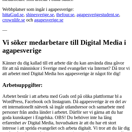
Webbplatser som ingår i agapesverige:
hittaGud.se
,
shinesverige.se
,
thefour.se
,
agapesverigestudent.se
,
crownlife.se
och
agapesverige.se
—
Vi söker medarbetare till Digital Media i
agapesverige
Känner du dig kallad till ett arbete där du kan använda dina gåvor
för att nå människor i Sverige med evangeliet via Internet? Då tror vi
att arbetet med Digital Media hos agapesverige är något för dig!
Arbetsuppgifter:
Arbetet består i att arbeta med Guds ord på olika plattformar bl a
WordPress, Facebook och Instagram. Då agapesverige är en del av
ett internationellt nätverk så ingår utlandsresor och samarbete med
personer från andra länder i arbetet. Därför ser vi gärna att du har
goda kunskaper i Engelska. OBS! Du behöver inte ha lång
erfarenhet av Digital Media, huvudsaken är att du har ett stort
intresse i att sprida evangeliet och arbeta digitalt. Vi tror att du lär dig