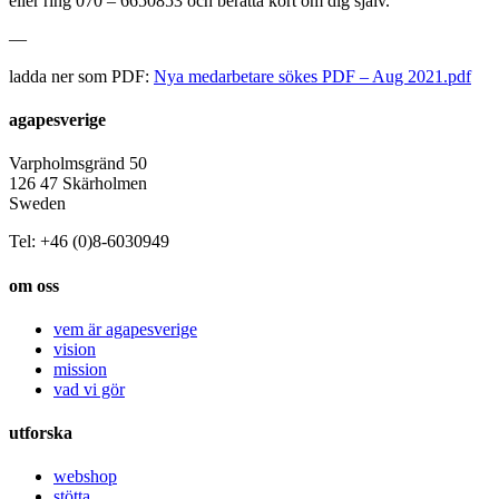
eller ring 070 – 6650853 och berätta kort om dig själv.
—
ladda ner som PDF:
Nya medarbetare sökes PDF – Aug 2021.pdf
agapesverige
Varpholmsgränd 50
126 47 Skärholmen
Sweden
Tel: +46 (0)8-6030949
om oss
vem är agapesverige
vision
mission
vad vi gör
utforska
webshop
stötta